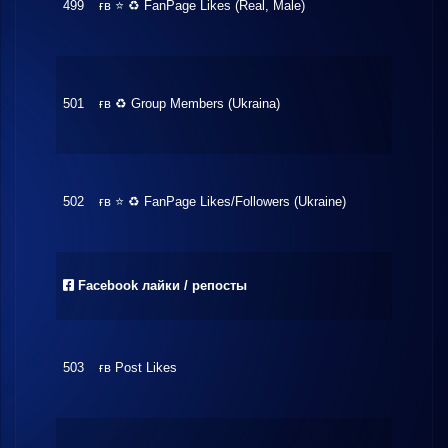
499
ғʙ ⭐ ♻ FanPage Likes (Real, Male)
$1.68
501
ғʙ ♻ Group Members (Ukraina)
$8.91
502
ғʙ ⭐ ♻ FanPage Likes/Followers (Ukraine)
$5.35
Facebook лайки / репосты
503
ғʙ Post Likes
$3.13