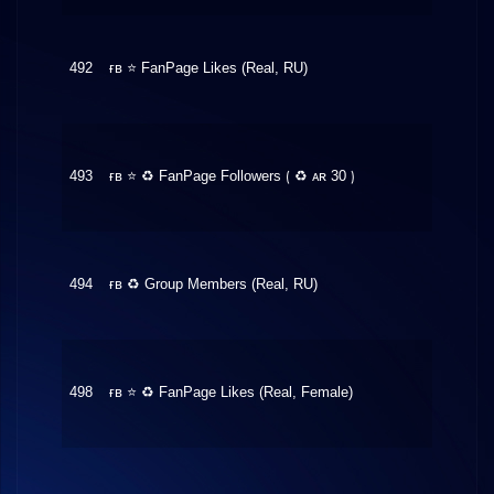
492
ғʙ ⭐ FanPage Likes (Real, RU)
$0.96
493
ғʙ ⭐ ♻ FanPage Followers ⟮ ♻ ᴀʀ 30 ⟯
$1.60
494
ғʙ ♻ Group Members (Real, RU)
$0.90
498
ғʙ ⭐ ♻ FanPage Likes (Real, Female)
$2.68