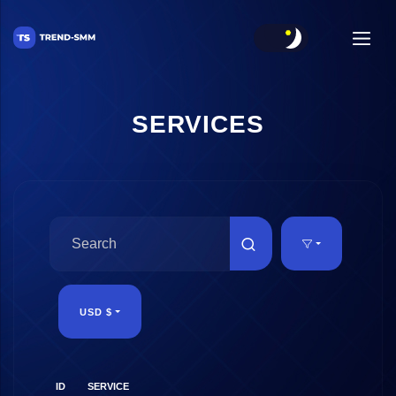
★
★
SERVICES
USD $
RATE 
ID
SERVICE
1000