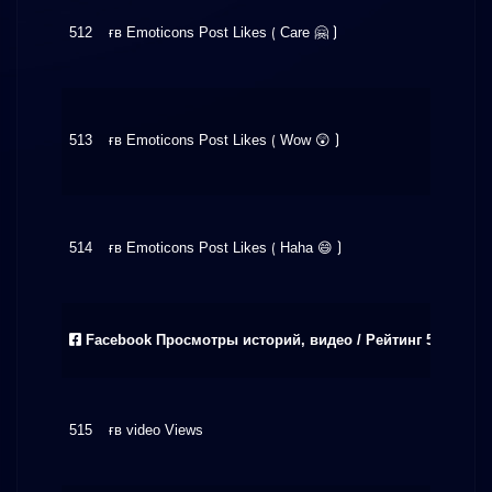
512
ғʙ Emoticons Post Likes ⟮ Care 🤗 ⟯
$0.26
513
ғʙ Emoticons Post Likes ⟮ Wow 😲 ⟯
$0.65
514
ғʙ Emoticons Post Likes ⟮ Haha 😄 ⟯
$0.37
Facebook Просмотры историй, видео / Рейтинг 5 звёзд
515
ғʙ video Views
$0.16