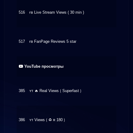
516
ғʙ Live Stream Views ( 30 min )
$2.75
517
ғʙ FanPage Reviews 5 star
$50.7
YouTube просмотры
385
ʏᴛ 🔥 Real Views ⟮ Superfast ⟯
$1.60
386
ʏᴛ Views ⟮ ♻ ʀ 180 ⟯
$1.16