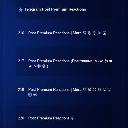
Telegram Post Premium Reactions
216
Post Premium Reactions | Микс 👎 😁 😢 💩 🤮
$0.07
217
Post Premium Reactions (Позитивные, микс 👍 ❤️
$0.08
🔥 🎉🤩 😁 )
218
Post Premium Reactions | Микс 👎 😁 😢 💩 🤮 🤔
$0.08
🤯 🤬
220
Post Premium Reactions 👍
$0.30