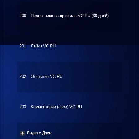
200
Подписчики на профиль VC.RU (30 дней)
$6.52
201
Лайки VC.RU
$6.96
202
Открытия VC.RU
$0.81
203
Комментарии (свои) VC.RU
$7.42
Яндекс Дзен