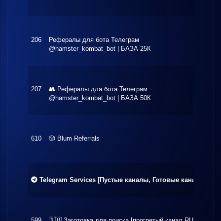
206
Рефералы для бота Телеграм
$228.
@hamster_kombat_bot | БАЗА 25К
207
👥 Рефералы для бота Телеграм
$180.
@hamster_kombat_bot | БАЗА 50К
610
🎲 Blum Referrals
$130.
Telegram Services [Пустые каналы, Готовые каналы, акк
599
🇷🇺 Заготовка для поиска [прогретый канал RU]
$10.0