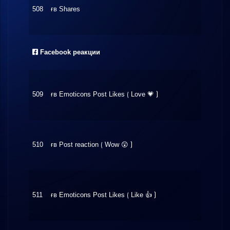
508
ғʙ Shares
$11.7
Facebook реакции
509
ғʙ Emoticons Post Likes ⟮ Love 💗 ⟯
$0.65
510
ғʙ Post reaction ⟮ Wow 😲 ⟯
$32.3
511
ғʙ Emoticons Post Likes ⟮ Like 👍 ⟯
$0.26