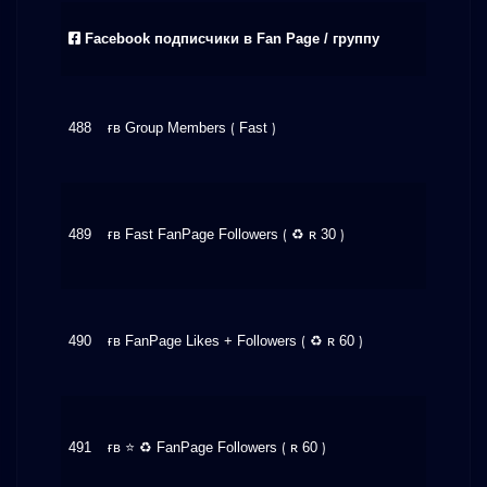
Facebook подписчики в Fan Page / группу
488
ғʙ Group Members ⟮ Fast ⟯
$0.96
489
ғʙ Fast FanPage Followers ⟮ ♻ ʀ 30 ⟯
$0.72
490
ғʙ FanPage Likes + Followers ⟮ ♻ ʀ 60 ⟯
$1.19
491
ғʙ ⭐ ♻ FanPage Followers ⟮ ʀ 60 ⟯
$3.24