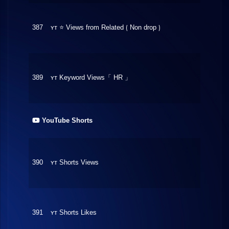
387
ʏᴛ ⭐ Views from Related ⟮ Non drop ⟯
$2.19
389
ʏᴛ Keyword Views「 HR 」
$17.3
YouTube Shorts
390
ʏᴛ Shorts Views
$2.17
391
ʏᴛ Shorts Likes
$4.66